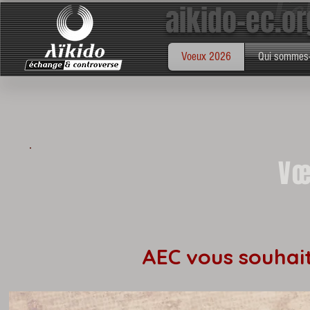
aikido-ec.or
échange & controverse
aïkido
Voeux 2026
Qui sommes
Vœ
AEC vous souhai