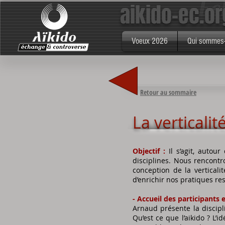
aikido-ec.or
échange & controverse
aïkido
Voeux 2026
Qui sommes
Retour au sommaire
La verticalité
Objectif :
Il s’agit, autour
disciplines. Nous rencontro
conception de la vertical
d’enrichir nos pratiques re
- Accueil des participants
Arnaud présente la discip
Qu’est ce que l’aikido ? L’