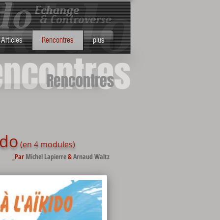
ewletter Novembre 2025
More
Articles
Rencontres
plus
encontres
Rencontres
ido
(en 4 modules)
_Par
Michel Lapierre
&
Arnaud Waltz