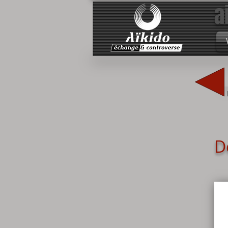
a
échange & cont
aïk
D